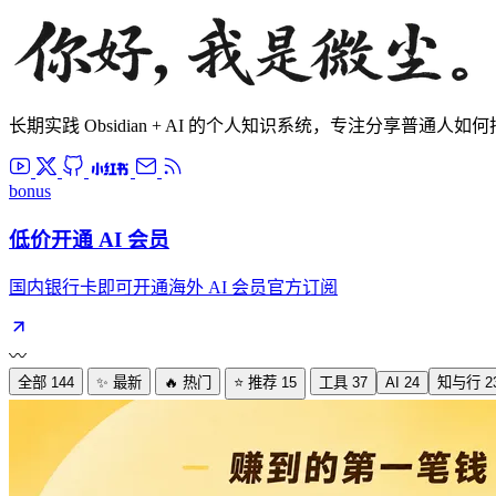
长期实践 Obsidian + AI 的个人知识系统，专注分享普通人
bonus
低价开通 AI 会员
国内银行卡即可开通海外 AI 会员官方订阅
〰️
全部
144
✨ 最新
🔥 热门
⭐ 推荐
15
工具
37
AI
24
知与行
2