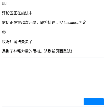
🧙‍♂️
评论区正在施法中...
信使正在穿越次元壁，即将抖达...
*Alohomora!*
🔓
😵
哎呀！魔法失灵了...
遇到了神秘力量的阻挡。请刷新页面重试！