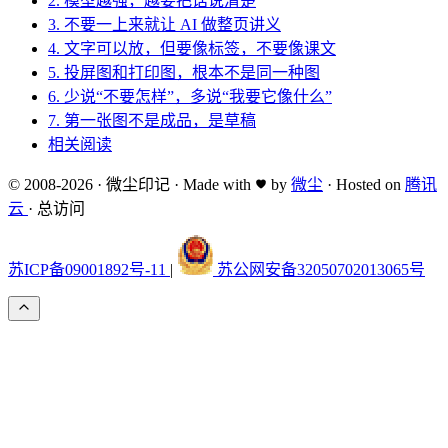
2. 模型越强，越要把话说清楚
3. 不要一上来就让 AI 做整页讲义
4. 文字可以放，但要像标签，不要像课文
5. 投屏图和打印图，根本不是同一种图
6. 少说“不要怎样”，多说“我要它像什么”
7. 第一张图不是成品，是草稿
相关阅读
© 2008-2026
·
微尘印记
·
Made with
by
微尘
·
Hosted on
腾讯
云
·
总访问
苏ICP备09001892号-11
|
苏公网安备32050702013065号