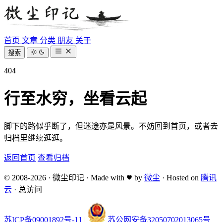
首页
文章
分类
朋友
关于
搜索
404
行至水穷，坐看云起
脚下的路似乎断了，但迷途亦是风景。不妨回到首页，或者去
归档里继续逛逛。
返回首页
查看归档
© 2008-2026
·
微尘印记
·
Made with
by
微尘
·
Hosted on
腾讯
云
·
总访问
苏ICP备09001892号-11
|
苏公网安备32050702013065号