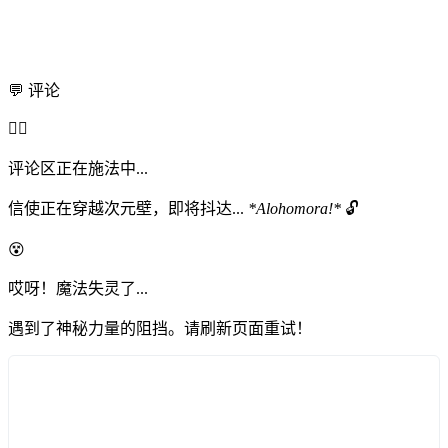
💬 评论
🧙‍♂️
评论区正在施法中...
信使正在穿越次元壁，即将抖达...
*Alohomora!*
🔓
😵
哎呀！魔法失灵了...
遇到了神秘力量的阻挡。请刷新页面重试！