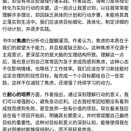
面，却没有将这些道理付诸实践。作者提出，清晰力是将理论
转化为实际行动的关键。这一观点让我意识到，以往我常常能
理解许多理论，却因缺乏具体的计划和行动步骤，未能将其真
正落实到生活中。我们应该将目标细化、具体化，制定详细的
行动计划，并逐步实践。
书中对
焦虑
的分析也让醍醐灌顶。作者认为，焦虑的本质在于
我们的欲望大于能力，并且极度缺乏耐心。这种焦虑不仅源于
主观意识，更深层次的是大脑的生理结构所致。理解这一点
后，我也意识到自己常常因为急于求成而感到焦虑，这种心态
不仅影响情绪，也降低了工作效率。我们应该在学习新技能时
设定合理的阶段性目标，每完成一个小目标都给自己一些奖
励，这样不仅减轻了焦虑，还增强了持续学习的动力。
在
耐心的培养
方面，作者指出，通过深刻理解行动的意义，我
们可以增强耐心，避免急功近利。过去我经常因短期没有看到
成效而感到失败，甚至放弃一些有价值的项目。现在看来我应
该在每个项目开始前，明确其长期意义，并时常提醒自己最终
目标的重要性。这种对目标和意义的深刻认知，能够使得我在
面对困难时能够保持耐心，而不是轻易放弃。