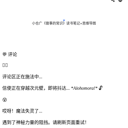
💬 评论
🧙‍♂️
评论区正在施法中...
信使正在穿越次元壁，即将抖达...
*Alohomora!*
🔓
😵
哎呀！魔法失灵了...
遇到了神秘力量的阻挡。请刷新页面重试！