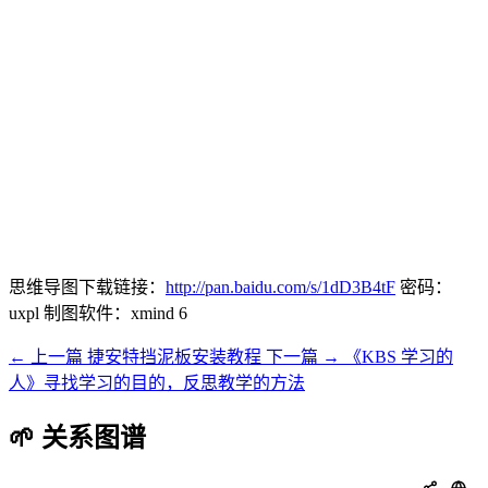
思维导图下载链接：
http://pan.baidu.com/s/1dD3B4tF
密码：
uxpl 制图软件：xmind 6
← 上一篇
捷安特挡泥板安装教程
下一篇 →
《KBS 学习的
人》寻找学习的目的，反思教学的方法
🌱 关系图谱