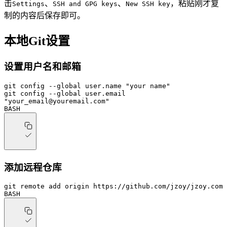
击
、
、
，粘贴刚才复
Settings
SSH and GPG keys
New SSH key
制的内容后保存即可。
本地Git设置
设置用户名和邮箱
git
 config
 --global
 user.name
 "your name"
git
 config
 --global
 user.email
"your_email@youremail.com"
BASH
添加远程仓库
git
 remote
 add
 origin
 https://github.com/jzoy/jzoy.com
BASH