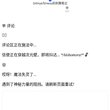
💬 评论
🧙‍♂️
评论区正在施法中...
信使正在穿越次元壁，即将抖达...
*Alohomora!*
🔓
😵
哎呀！魔法失灵了...
遇到了神秘力量的阻挡。请刷新页面重试！