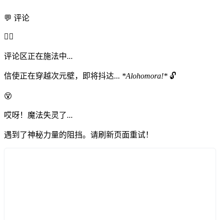
💬 评论
🧙‍♂️
评论区正在施法中...
信使正在穿越次元壁，即将抖达...
*Alohomora!*
🔓
😵
哎呀！魔法失灵了...
遇到了神秘力量的阻挡。请刷新页面重试！