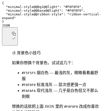
{
  "minimal-style@@bg1@@light"
: 
"#F0F0F0"
,
  "minimal-style@@base@@light"
: 
"#F0F0F0"
,
  "minimal-style@@ribbon-style"
: 
"ribbon-vertical-
expand"
}
JSON
🎨 背景色小技巧
如果你想换个背景色，试试这几个：
烟白色 — 最浅的灰，眼睛看着最舒
#F5F5F5
服
标准浅灰 — 层次感更强一点
#F0F0F0
现代浅灰 — 几乎是白色但又不那么
#FAFAFA
刺眼
想换的话就把上面 JSON 里的
改成你喜欢
#F0F0F0