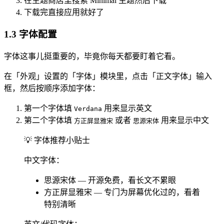
在主题商店里搜索 Minimal 主题然后下载
下载完直接应用就好了
1.3 字体配置
字体这事儿挺重要的，毕竟你每天都要盯着它看。
在「外观」设置的「字体」模块里，点击「正文字体」输入
框，然后按顺序添加字体：
第一个字体填
用来显示英文
Verdana
第二个字体填
或者
用来显示中文
方正屏显雅宋
思源宋体
💡 字体推荐小贴士
中文字体：
思源宋体 — 开源免费，看长文不累眼
方正屏显雅宋 — 专门为屏幕优化过的，看着
特别清晰