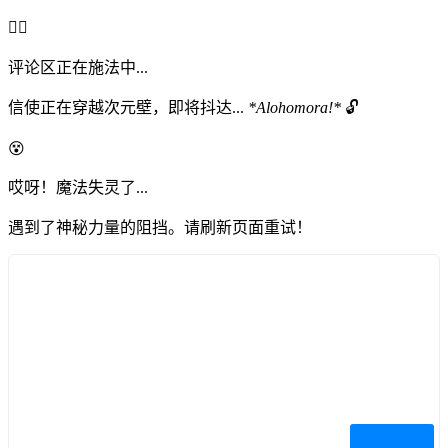
🧙‍♂️
评论区正在施法中...
信使正在穿越次元壁，即将抖达...
*Alohomora!*
🔓
😵
哎呀！魔法失灵了...
遇到了神秘力量的阻挡。请刷新页面重试！