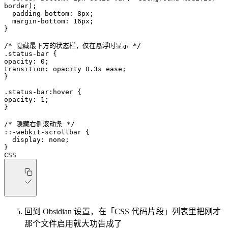
border
);
  padding-bottom
: 
8
px
;
  margin-bottom
: 
16
px
;
}
/* 隐藏最下方的状态栏，仅在悬浮时显示 */
.status-bar
 {
opacity
: 
0
;
transition
: opacity 
0.3
s
 ease
;
}
.status-bar
:hover
 {
opacity
: 
1
;
}
/* 隐藏右侧滚动条 */
::-webkit-scrollbar
 {
  display
: 
none
;
}
CSS
回到 Obsidian 设置，在「CSS 代码片段」列表里把刚才
那个文件启用就大功告成了