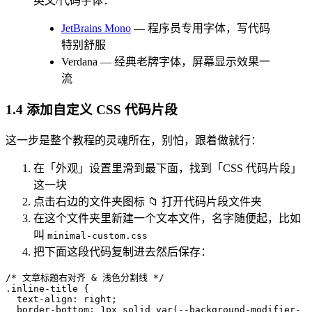
英文/代码字体：
JetBrains Mono
— 程序员专用字体，写代码
特别舒服
Verdana — 经典老牌字体，屏幕显示效果一
流
1.4 添加自定义 CSS 代码片段
这一步是整个教程的灵魂所在，别怕，跟着做就行：
在「外观」设置里滑到最下面，找到「CSS 代码片段」
这一块
点击右边的文件夹图标 📁 打开代码片段文件夹
在这个文件夹里新建一个文本文件，名字随便起，比如
叫
minimal-custom.css
把下面这段代码复制进去然后保存：
/* 文章标题右对齐 & 浅色分割线 */
.inline-title
 {
  text-align
: 
right
;
  border-bottom
: 
1
px
 solid
 var
(
--background-modifier-