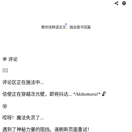
💬 评论
🧙‍♂️
评论区正在施法中...
信使正在穿越次元壁，即将抖达...
*Alohomora!*
🔓
😵
哎呀！魔法失灵了...
遇到了神秘力量的阻挡。请刷新页面重试！