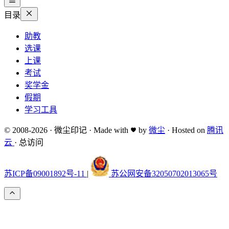
目录
助教
选课
上课
考试
奖学金
假期
学习工具
© 2008-2026
·
微尘印记
·
Made with
by
微尘
·
Hosted on
腾讯
云
·
总访问
苏ICP备09001892号-11
|
苏公网安备32050702013065号