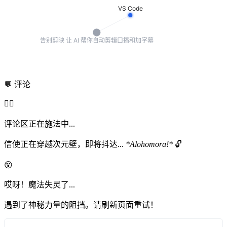
💬 评论
🧙‍♂️
评论区正在施法中...
信使正在穿越次元壁，即将抖达...
*Alohomora!*
🔓
😵
哎呀！魔法失灵了...
遇到了神秘力量的阻挡。请刷新页面重试！