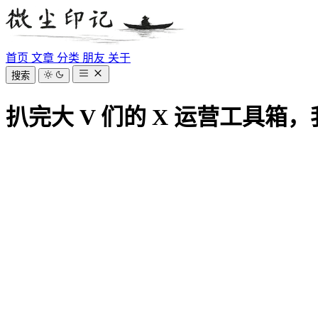
首页
文章
分类
朋友
关于
搜索
扒完大 V 们的 X 运营工具