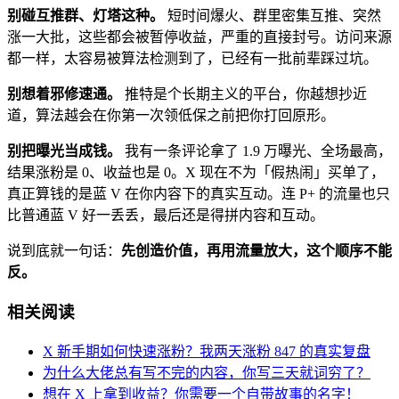
别碰互推群、灯塔这种。
短时间爆火、群里密集互推、突然
涨一大批，这些都会被暂停收益，严重的直接封号。访问来源
都一样，太容易被算法检测到了，已经有一批前辈踩过坑。
别想着邪修速通。
推特是个长期主义的平台，你越想抄近
道，算法越会在你第一次领低保之前把你打回原形。
别把曝光当成钱。
我有一条评论拿了 1.9 万曝光、全场最高，
结果涨粉是 0、收益也是 0。X 现在不为「假热闹」买单了，
真正算钱的是蓝 V 在你内容下的真实互动。连 P+ 的流量也只
比普通蓝 V 好一丢丢，最后还是得拼内容和互动。
说到底就一句话：
先创造价值，再用流量放大，这个顺序不能
反。
相关阅读
X 新手期如何快速涨粉？我两天涨粉 847 的真实复盘
为什么大佬总有写不完的内容，你写三天就词穷了？
想在 X 上拿到收益？你需要一个自带故事的名字！