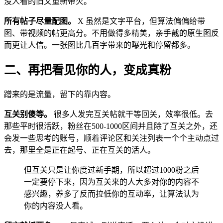
没人看的旧文重新带火。
所有帖子尽量配图。
X 虽然是文字平台，但算法偏偏给带
图、带视频的帖更高分。不用做得多精美，亲手截的原生图反
而更让人信。一张图比几百字带来的曝光和停留都多。
二、再把看见你的人，变成真粉
蹭来的是流量，留下的靠内容。
互关别傻等。
很多人发完互关帖就干等回关，效率很低。去
那些平时很活跃，粉丝在500-1000区间并且除了互关之外，还
会发一些思考的账号，顺着评论区和关注列表一个个主动点过
去，那里全是正在起号、正在互关的活人。
但互关只是让你度过新手期，所以超过1000粉之后
一定要停下来，因为互关来的人大多对你的内容不
感兴趣，养多了反而拉低你的互动率，让算法认为
你的内容没人看。