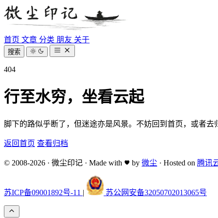
首页
文章
分类
朋友
关于
搜索
404
行至水穷，坐看云起
脚下的路似乎断了，但迷途亦是风景。不妨回到首页，或者去
返回首页
查看归档
© 2008-2026
·
微尘印记
·
Made with
by
微尘
·
Hosted on
腾讯
苏ICP备09001892号-11
|
苏公网安备32050702013065号