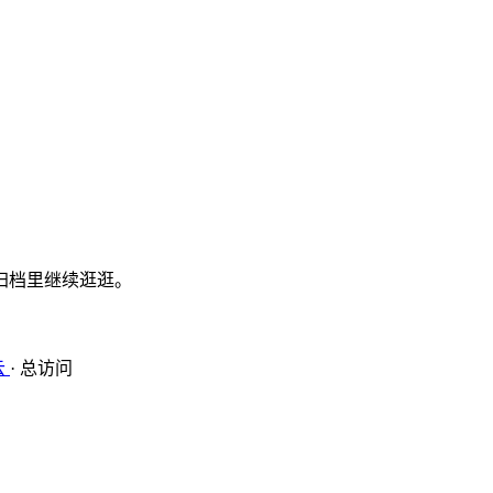
归档里继续逛逛。
云
·
总访问