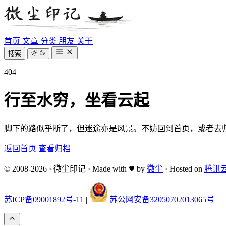
首页
文章
分类
朋友
关于
搜索
404
行至水穷，坐看云起
脚下的路似乎断了，但迷途亦是风景。不妨回到首页，或者去
返回首页
查看归档
© 2008-2026
·
微尘印记
·
Made with
by
微尘
·
Hosted on
腾讯
苏ICP备09001892号-11
|
苏公网安备32050702013065号