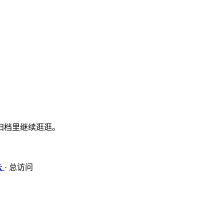
归档里继续逛逛。
云
·
总访问