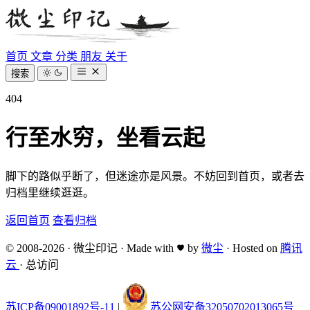
首页
文章
分类
朋友
关于
搜索
404
行至水穷，坐看云起
脚下的路似乎断了，但迷途亦是风景。不妨回到首页，或者去
归档里继续逛逛。
返回首页
查看归档
© 2008-2026
·
微尘印记
·
Made with
by
微尘
·
Hosted on
腾讯
云
·
总访问
苏ICP备09001892号-11
|
苏公网安备32050702013065号